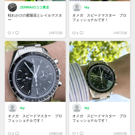
ZENMAIのココ東京
tky
枯れかけの紫陽花とレイルマスタ
オメガ スピードマスター プロ
ー
フェッショナルです！
紫陽花チャレンジ
インダイヤルのふちがはっきりし
1497日前
1497日前
7
ていて、小さくても秒針がとても
6
#オメガ #シーマスター #コーア
見やすいです！
クシャル #アクアテラ #レイルマ
スター #250352 #omegawatches
#seamaster #aquaterra
#railmaster .
tky
tky
オメガ スピードマスター プロ
オメガ スピードマスター プロ
フェッショナルです！
フェッショナルです！
どアップで撮ってみました！
クロノグラフのある時計はスポー
1498日前
1499日前
毎日つけてても飽きのこないデザ
8
ティ感が強く、男が好きな顔面を
7