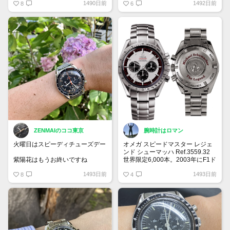
1490日前
1492日前
リッシュ仕上げの2本のラインを
8
ズデー！
6
組み合わせていてとても精巧さを
感じます！
使用しているとしょうがないこと
ですがポリッシュの部分は傷が目
立ちますね…
大事に長く使っていきたいです！
ZENMAIのココ東京
腕時計はロマン
火曜日はスピーディチューズデー
オメガ スピードマスター レジェ
ンド シューマッハ Ref.3559.32
紫陽花はもうお終いですね
世界限定6,000本。2003年にF1ド
#speedytuesday
ライバー ミハエル・シューマッ
1493日前
1493日前
8
ハがワールドチャンピオンを獲得
4
した記念として2004年に発表さ
れたモデル。デイトナ ポールニ
ューマンを彷彿とさせるデザイン
で人気です◎