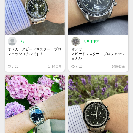
tky
ミリオネア
オメガ スピードマスター プロ
オメガ
フェッショナルです！
スピードマスター プロフェッシ
ョナル
こちらは2014年から2020年の間
Ref.3590.50
1494日前
1496日前
に製造された第7世代です！
7
第6世代のオールトリチウムの一
7
本。
1957年の発売から大きくデザイ
90年代半ばのロングセラーモデ
ンが変わらないところが愛される
ルとなります。
理由の一つですね！
ヴィンテージブームがきているの
で、人気も徐々に上がっていて、
愛着ある時計となっています👌