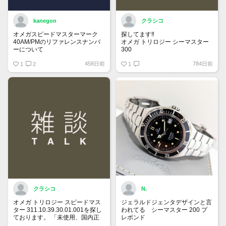
kanegon
クラシコ
オメガスピードマスターマーク
探してます‼️
40AM/PMのリファレンスナンバ
オメガ トリロジー シーマスター
ーについて
300
国内正規ギャラでフルコマ付属品
458日前
784日前
保証書にはREF:35205300とある
1
2
全て有り綺麗な個体をお持ちで
1
のですが、裏蓋の内側を見ると
90万円前後で譲って頂ける方、
175 0084
宜しくお願い致します。
375 0084
とあります。どちらがリファレン
スナンバーなのでしょうか？
クラシコ
N.
オメガ トリロジー スピードマス
ジェラルドジェンタデザインと言
ター 311.10.39.30.01.001を探し
われてる シーマスター 200 プ
ております。 「未使用、国内正
レポンド
規ギャランティー、付属品全て有
自動巻、ラージサイズ、ベンツ針