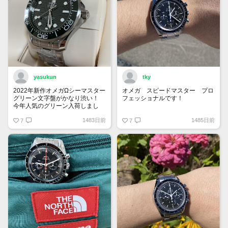
yasukun
tky
2022年新作オメガΩシーマスター
オメガ スピードマスター プロ
グリーン文字盤がかなり渋い！
フェッショナルです！
今年人気のグリーン入荷しまし
た。
火曜日ということでスピーディチ
1483日前
1485日前
7
ューズデー！
7