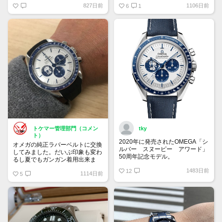
827日前
1106日前
り希望」 予算は120万円です。
は貴重
6
1
宜しくお願い致します。
トケマー管理部門（コメン
tky
ト）
2020年に発売されたOMEGA「シ
オメガの純正ラバーベルトに交換
ルバー スヌーピー アワード」
してみました。だいぶ印象も変わ
50周年記念モデル。
るし夏でもガンガン着用出来ま
9時位置の可愛らしいスヌーピー
す！
1483日前
とベゼルやインダイヤルの少し暗
12
1114日前
5
いブルーが宇宙を感じさせていて
印象的です。クロノグラフを起動
すると裏蓋に宇宙旅行中のスヌー
ピーが現れるというユニークなモ
デル。