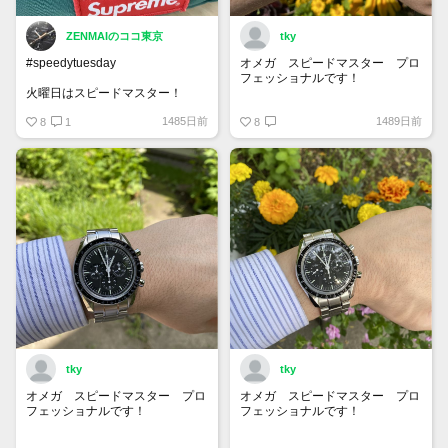
ZENMAIのココ東京
tky
#speedytuesday
オメガ スピードマスター プロ
フェッショナルです！
火曜日はスピードマスター！
夏の日差しを浴びて輝いて見えま
1485日前
1489日前
8
1
す！
8
tky
tky
オメガ スピードマスター プロ
オメガ スピードマスター プロ
フェッショナルです！
フェッショナルです！
ブレスレットがサテン仕上げとポ
火曜日なのでスピーディーチュー