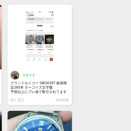
位置がスケルトン構造になりムーブ
メントが覗き込めるモデルになりま
す
リラード
グランドセイコー SBGH297 銀座限
定260本 ターコイズ文字盤
予想以上にプレ値で取引されてます
ね！
1517日前
純粋に綺麗な文字盤だから欲しかっ
7
2
たなー