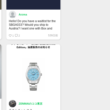
Arzma
Hello! Do you have a waitlist for the
SBGA033? Would you ship to
Austria? I want one with Box and
Papers.
539日前
1
2
ZENMAIのココ東京