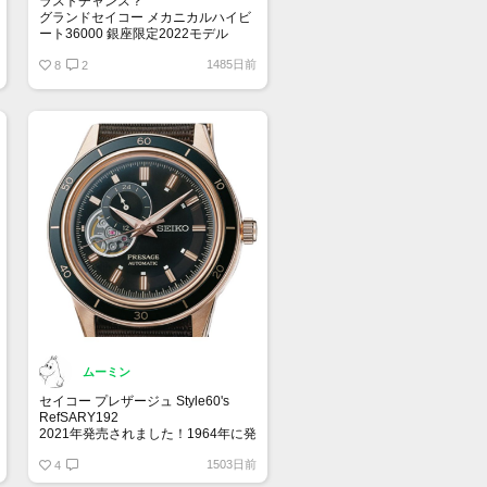
ラストチャンス？
グランドセイコー メカニカルハイビ
ート36000 銀座限定2022モデル
770,000円
1485日前
お一人さま1点限り
8
2
申し込み： 7月13日～ 8月2日
購入場所： 銀座三越 本館1階 ザ・ス
テージ
ご購入期間までにエムアイカードの
ご準備をお願いいたします。
ムーミン
セイコー プレザージュ Style60's
RefSARY192
2021年発売されました！1964年に発
売された「クラウン クロノグラフ」
1503日前
から”ヴィンテージ感“を再現し作られ
4
ました！SARY192はダイヤルの9時