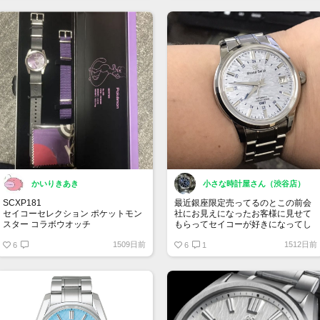
梅雨も明け、オレンジ色の文字盤が
熱い太陽とマッチして、この夏ピッ
タリの一本です。視認性も高い！
かいりきあき
小さな時計屋さん（渋谷店）
SCXP181
最近銀座限定売ってるのとこの前会
セイコーセレクション ポケットモン
社にお見えになったお客様に見せて
スター コラボウオッチ
もらってセイコーが好きになってし
ミュウツーが針中心(ハリチュー)を掴
まってまんまと買ってしまったｗｗ
1509日前
1512日前
む独自のデザイン
6
ｗｗｗ
6
1
箱はマスターボールの見た目です
セイコーって本当に和で素敵です、
他にも買い揃えます！