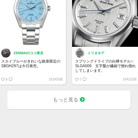
ZENMAIのココ東京
ミリオネア
スカイブルーがきれいな銀座限定の
スプリングドライブの白樺モデル✨
SBGH297は今日発売。
SLGA009 文字盤が繊細で惚れ惚れ
してしまいます。
予約枠は完売してますが、旧銀座和
1519日前
1541日前
光のセイコーハウスギンザで当日枠
9
7
があるかも！
もっと見る