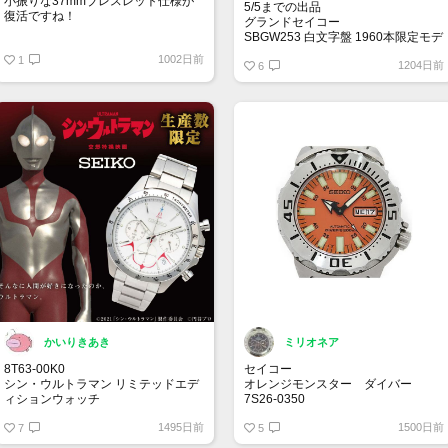
小振りな37mmブレスレット仕様が
5/5までの出品
復活ですね！
グランドセイコー
SBGW253 白文字盤 1960本限定モデ
グランドセイコー SBGW305
ル 手巻き 中古品
1002日前
1
1204日前
【トケマー宅配出品（出品代行）】
6
20230405
800,000 円
かいりきあき
ミリオネア
8T63-00K0
セイコー
シン・ウルトラマン リミテッドエデ
オレンジモンスター ダイバー
ィションウォッチ
7S26-0350
大真面目です
海外向けに製造された商品。モンス
1495日前
1500日前
まだ見かけた事はありません
7
ターの由来は頑丈でタフさが特徴の
5
為です✨