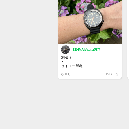
ZENMAIのココ東京
紫陽花
と
セイコー 黒亀
1514日前
8