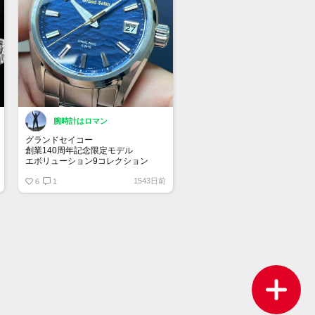
腕時計はロマン
グランドセイコー
創業140周年記念限定モデル
エボリューション9コレクション
SLGA007
1543日前
琵琶湖の湖面をイメージした水面(み
6
1
なも)ダイアル。ダイアルの美しさに
溺れてしまいそう。一目惚れ。