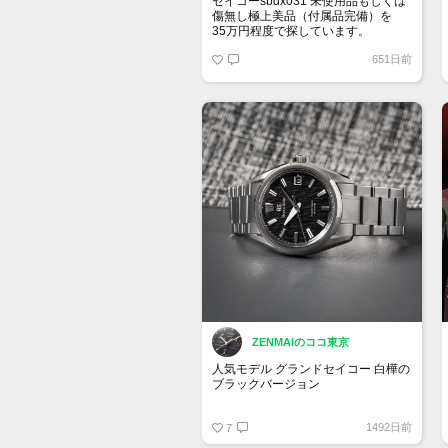
セイコーsbdx031 未使用品もしくは
傷無し極上美品（付属品完備）を
35万円程度で探しています。
651日前
ZENMAIのココ東京
人気モデル グランドセイコー 白樺の
ブラックバージョン
SLGH017
1492日前
Evolution 9 Collection
7
1,210,000 円（税込）