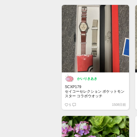
2022年8月発売予定
かいりきあき
SCXP179
セイコーセレクション ポケットモン
スター コラボウオッチ
ミューツーに続き人気のイーブイで
1508日前
すが他に着けてる人は見た事が無い
5
です
箱はモンスターボールの見た目です