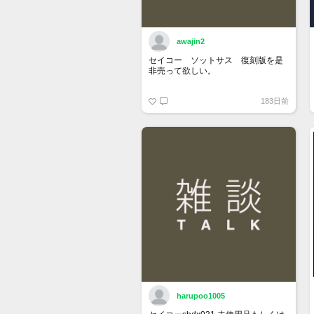
awajin2
セイコー ソットサス 復刻版を是
非売って欲しい。
183日前
harupoo1005