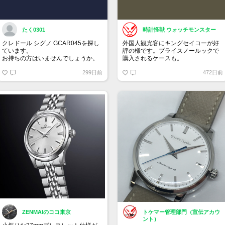
たく0301
時計怪獣 ウォッチモンスター
クレドール シグノ GCAR045を探し
外国人観光客にキングセイコーが好
ています。
評の様です。プライスノールックで
お持ちの方はいませんでしょうか。
購入されるケースも。
299日前
472日前
ZENMAIのココ東京
トケマー管理部門（宣伝アカウ
ント）