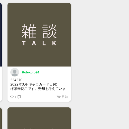
Rolexpro24
224270
2022年3月(ギャラカード日付)
ほぼ未使用です。売却を考えていま
す。
794日前
関心ある方、メッセージください
1