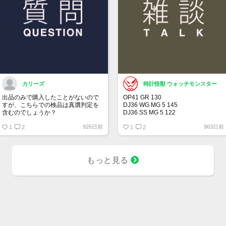
カリーズ
時計怪獣 ウォッチモンスター
出品のみで購入したことがないので
OP41 GR 130
すが、こちらでの検品は真贋判定を
DJ36 WG MG 5 145
含むのでしょうか？
DJ36 SS MG 5 122
DJ36 SS MG 3 104
926日前
963日前
1
2
DJ41 WG WT 5 164
1
2
00LN BK 21 375
BLRO 5 20 313
BLNR 5 21 244
SUBD 23 182
もっと見る