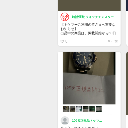
時計怪獣 ウォッチモンスター
【トケマーご利用の皆さまへ重要な
お知らせ】
出品中の商品は、掲載開始から60日
が経過すると自動的に1度「下書き」
85日前
へ戻ります。
トップページでお気に入り登録がで
きるようになりました。
詳しくはマイページ＞お知らせをご
確認ください。
100％正規品トケマニ