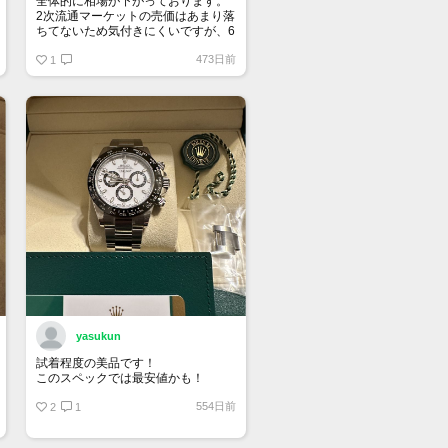
全体的に相場が下がっております。
2次流通マーケットの売価はあまり落
ちてないため気付きにくいですが、6
桁スポーツはじめ、ドレス系も思っ
473日前
ている10％は下になっていると思い
1
ます。
yasukun
試着程度の美品です！
このスペックでは最安値かも！
554日前
2
1