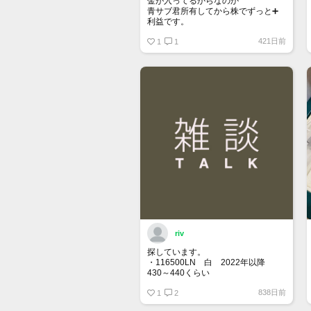
金が入ってるからなのか
青サブ君所有してから株でずっと➕
利益です。
オススメ日本株その①
421日前
銘柄番号7932 ニッピ
1
1
配当
1株に633円
100株→63300円
1000株→633万円
10000株→6330万円
買って①年間所有するだけで
株価が下がっても、上がっても
riv
探しています。
・116500LN 白 2022年以降
430～440くらい
・116400GV 黒 なるべく高年
838日前
式 120くらい
1
2