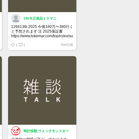
100％正規品トケマニ
126613lb 2025 今後340万〜380行く
と予想されます 注 2025保証書
https://www.tokemar.com/top/rolex/submariner/166613lb-
2025/ @Watch_Monster_より
434日前
1
1
マジ上がる予想しかない
時計怪獣 ウォッチモンスター