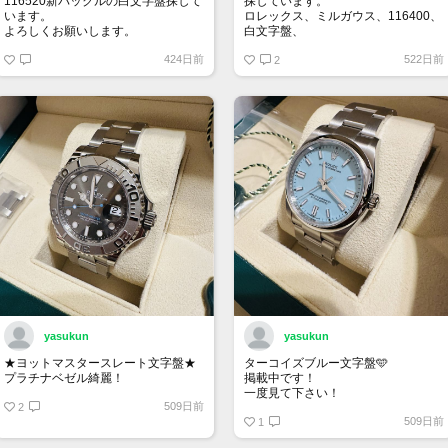
116520新バックルの白文字盤探して
探しています。
います。
ロレックス、ミルガウス、116400、
よろしくお願いします。
白文字盤、
外装はノンポリッシュの状態で、付
424日前
522日前
属品は完備の状態を希望します。
2
お値段140万～170万位でよろしくお
願いいたします。
yasukun
yasukun
★ヨットマスタースレート文字盤★
ターコイズブルー文字盤🩵
プラチナベゼル綺麗！
掲載中です！
一度見て下さい！
509日前
2
509日前
1