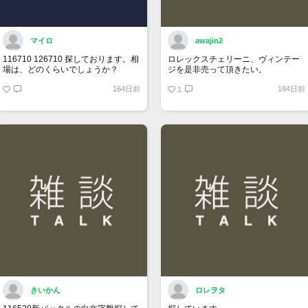
マイロ
awajin2
116710 126710 探しております。相
ロレックスチェリーニ、ヴィンテー
場は、どのくらいでしょうか？
ジを是非売って頂きたい。
164日前
184日前
1
きいかん
ロレヲタ