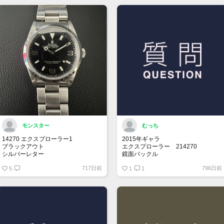
モンスター
むっち
14270 エクスプローラー1
2015年ギャラ
ブラックアウト
エクスプローラー 214270
シルバーレター
鏡面バックル
先端ドット
717日前
796日前
オールトリチウム
5
思い出の年に製造されてるエクスプ
1
1
ローラー1を探しております。
売却を考えてらっしゃる方、是非お
声掛けお願い致します。
保存状況により価格交渉させて頂き
ます。