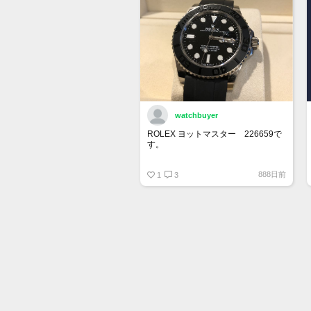
watchbuyer
ROLEX ヨットマスター 226659で
す。
415万円ぐらいでここで売りに出そ
888日前
うかと思っています。
1
3
出品が承認されたら販売します。
興味ある人はご連絡ください。