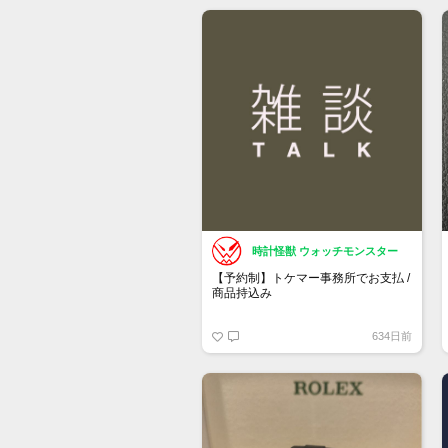
もし売却を検討している方がいまし
たら、お声がけ頂けたら幸いです。
時計怪獣 ウォッチモンスター
【予約制】トケマー事務所でお支払 /
商品持込み
https://www.tokemar.com/reservation/
634日前
フォームからご予約ください！
※土日祝日は行っておりません