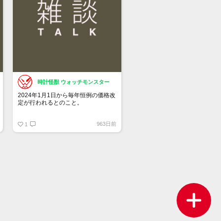
時計怪獣 ウォッチモンスター
2024年1月1日から毎年恒例の価格改
定が行われるとのこと。
チューダーも同じタイミングの可能
963日前
性があります。
1
何％くらい上がるのか・・・