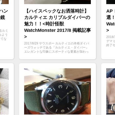
ハン
【ハイスペックなお洒落時計】
AP
【鏡
カルティエ カリブルダイバーの
選
魅力！！<時計怪獣
Wat
WatchMonster 2017/8 掲載記事
>
いるルミ
みよう
>
201
ってな
デマ
レクシ
2017/8/29 サウスポー カルティエの本格ダイバ
終了
す。
ーズウォッチである『カルティエ・ダイバー』
ライ
エレガントな印象にスポーティな要素が加わっ
め5選
たカルブル・ダイバーの魅力に迫りたいと思い
ます。