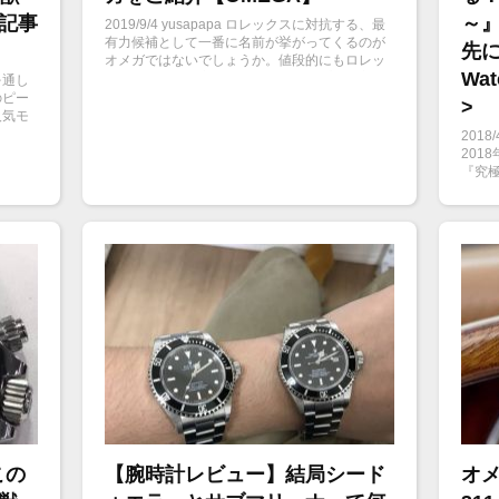
掲載記事
～』
2019/9/4 yusapapa ロレックスに対抗する、最
有力候補として一番に名前が挙がってくるのが
先に
オメガではないでしょうか。値段的にもロレッ
Wat
クスよりも少し安くて、ラインナップも豊富な
を通し
オメガの時計からは、ますます目が離せません
のピー
>
ね。
人気モ
める二
2018
説しま
201
『究
～』。.
この
【腕時計レビュー】結局シード
オメ