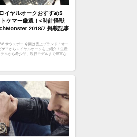
 ロイヤルオークおすすめ5
！トケマー厳選！<時計怪獣
chMonster 2018/7 掲載記事
8/7/6 サウスポー 今回は雲上ブランド＂オー
 ピゲ＂からロイヤルオークをご紹介！生産
モデルから希少品、現行モデルまで豊富な
ンナップが揃っているトケマーからおすす
をご紹介。