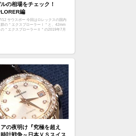
デルの相場をチェック！
PLORER編
9/7/12 サウスポー 今回はロレックスの国内
群の＂エクスプローラーⅠ＂と、42mm
の＂エクスプローラーⅡ＂の2019年7月
の相場をチェックしていきたいと思いま
イアの夜明け『究極を超え
！時計戦争～日本ＶＳスイス