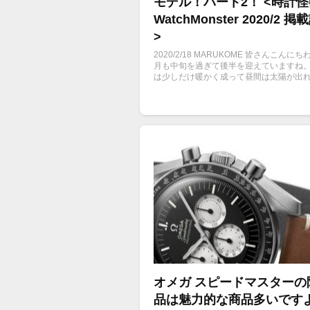
モデル！パート2！ <時計怪
WatchMonster 2020/2 
>
2020/2/18 MARUKOME 皆さんこんにちわ
月も中旬を過ぎて後半を迎えていますね。
は少しだけ暖かく成って昼間は太陽が出
いぶ暖かく過ごせますね。 さて今回は前
評だった ロレックス 1本目買うならこ
ル続編パート2！でございます！...
オメガ スピードマスターの
品は魅力的な商品多いです