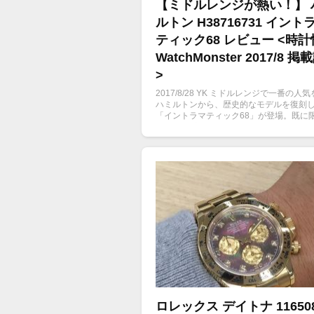
【ミドルレンジが熱い！】 
ルトン H38716731 イント
ティック68 レビュー <時
WatchMonster 2017/8 
>
2017/8/28 YK ミドルレンジで一番の人
ハミルトンから、歴史的なモデルを復刻
「イントラマティック68」が登場。既に
1968本が完売となっているこのモデルの
歴史的観点から紐解いていく。
ロレックス デイトナ 11650