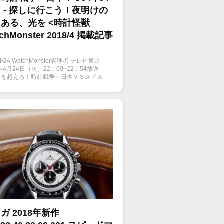
 - 探しに行こう！夜明けの
ある、光を <時計怪獣
chMonster 2018/4 掲載記事
/4/24 WatchMonster管理者 テレビ東京
8年4月24日（火）22：00~22：54放送
極を超える！時計戦争～日本ＶＳスイス
..
ガ 2018年新作