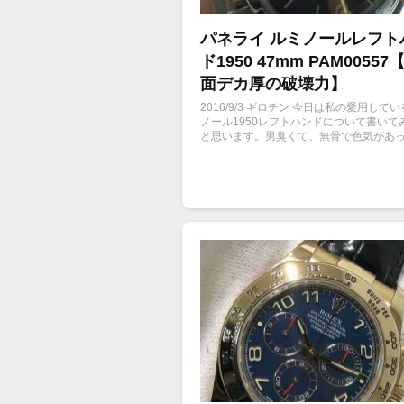
パネライ ルミノールレフト
ド1950 47mm PAM00557
面デカ厚の破壊力】
2016/9/3 ギロチン 今日は私の愛用して
ノール1950レフトハンドについて書いて
と思います。男臭くて、無骨で色気があ
ぜだかこのパネライとい腕時計は私のコ
ョンにおいては無くてはならない存在で