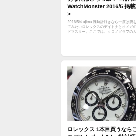
WatchMonster 2016/5 
>
2016/5/4 ujima 腕時計好きなら一度は腕
てみたいロレックスのデイトナとオメガ
ドマスター。ここでは、クロノグラフの
デルとして世界中のファンから支持を集
大モデルの特徴や最新の動向について解
す。あなたはどちらが好みですか？
ロレックス 1本目買うなら