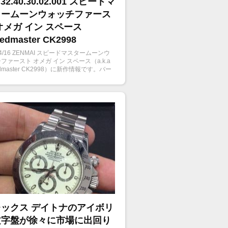
.32.40.30.02.001 スピードマ
タームーンウォッチファース
オメガ イン スペース
edmaster CK2998
8/4/16 ZENMAI スピードマスタームーンウ
ファースト オメガ イン スペース（a.k.a
edmaster CK2998）に新作情報です。バー
ールド2018会場ではSNSなどに取り上げ
ていましたが公式からもようやく画像だけ
ロップ。
ックス デイトナのアイボリ
文字盤が徐々に市場に出回り