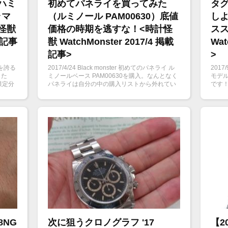
ハミ
初めてパネライを買ってみた
タ
ラマ
（ルミノール PAM00630）底値
しよ
計怪獣
価格の時期を逃すな！<時計怪
スス
掲載記事
獣 WatchMonster 2017/4 掲載
Wat
記事>
>
気を誇る
2017/4/24 Black monster 初めてのパネライ ル
201
した
ミノールベース PAM00630を購入。なんとなく
モデ
限定分
パネライは自分の中の購入リストから外れてい
です
魅力を
たんだけど購入してみました。多分底値価格だ
と思いましたので。さっそくPAM00630レビュ
ー開始。
8NG
次に狙うクロノグラフ '17
【2