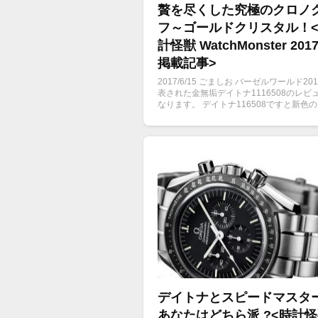
贅を尽くした究極のクロノ
フ～ゴールドクリスタル！
計怪獣 WatchMonster 2017
掲載記事>
2017/6/15 ごましお バーゼルワールド20
表された金無垢デイトナ1116508のレビ
なります。 デイトナ116508ですと新色
ーン文字盤が注目されていますが、今回
ックシェル文字盤・8Pダイヤの豪華スペ
もった116508NGの紹介をします。
デイトナとスピードマスタ
あなたはどちら派 ?<時計