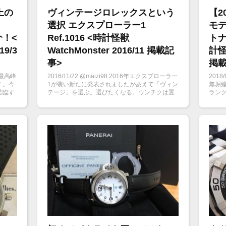
上の
ヴィンテージロレックスという
【2
選択 エクスプローラー1
モデ
介！<
Ref.1016 <時計怪獣
トナ
19/3
WatchMonster 2016/11 掲載記
計怪獣
事>
掲載
る最高峰
2016/11/22 @maizi98 2016年エクスプローラー
201
＂。今
1が装い新たに発表されましたがあえて「ヴィン
無垢
君臨す
テージ」を選ぶ。選びたくなる。ウンチクは置
ラン
をご紹
いといて、ロレックス エクスプローラー1
誇る
Ref.1016の魅力を女子目線で紹介します。