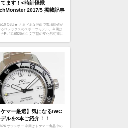
してます！<時計怪獣
chMonster 2017/5 掲載記事
7/5/10 OSU★ さまざまな理由で市場価値が
するロレックスのスポーツモデル。今回は
ナRef.116520の白文字盤の変化形初期に
在しない(とされている)アイボリー文字盤
ケマーにUPしてあったのでご紹介！
ケマー厳選】気になるIWC
モデルを3本ご紹介！！
9/6/26 サウスポー 今回はトケマー出品中の