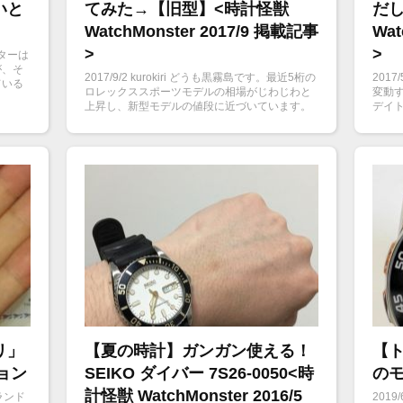
いと
てみた→【旧型】<時計怪獣
だ
WatchMonster 2017/9 掲載記事
Wat
>
>
スターは
が、そ
2017/9/2 kurokiri どうも黒霧島です。最近5桁の
201
ている
ロレックススポーツモデルの相場がじわじわと
変動
上昇し、新型モデルの値段に近づいています。
デイト
価格が近いのであれば、どちらがお買い得か？
しか存
今回はエクスプローラーⅡの新旧モデルを比較
がト
してみました。
リ」
【夏の時計】ガンガン使える！
【ト
ョン
SEIKO ダイバー 7S26-0050<時
の
計怪獣 WatchMonster 2016/5
グランド
201