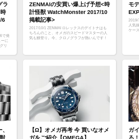
グラ
ZENMAIの安買い爆上げ予想<時
モ
<時
計怪獣 WatchMonster 2017/10
EX
/6
掲載記事>
201
人気抜
2017/10/1 ZENMAI ロレックスのデイトナはも
ケース
ちろんのこと、オメガのスピードマスターの人
現在
16で発
気も鰻登り。今、クロノグラフが熱いんです！
す。
ューに
今回は今後「盛り上がるんじゃないの？」って
のグリ
言うクロノグラフを探してみようという企画。
はブラ
ックを
ー、
【Ω】オメガ再考 今 買いなオメ
ガ
怪獣
ガをご紹介【OMEGA】
る