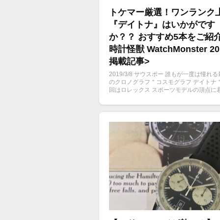
トケマー厳選！ワンランク
『デイトナ』はいかがです
か？？ おすすめ5本をご紹
時計怪獣 WatchMonster 20
掲載記事>
2019/3/8 サウスポー 誰もが一度は憧れ
のクロノグラフ＂コスモグラフ デイトナ
回はロレックス スポーツモデルの頂点に
るデイトナからトケマー厳選おすすめ5本
介したいと思います。