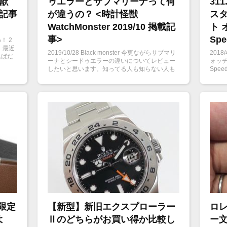
獣
ゥエラーとサブマリーナって何
311
掲載記事
が違うの？ <時計怪獣
ス
WatchMonster 2019/10 掲載記
ト 
事>
Spe
！ 2
 最近
2019/10/28 Black monster 今更ながらサブマリ
201
ればだ
ーナとシードゥエラーの違いについてレビュー
ォッチ
回大好
したいと思います。知ってる人も知らない人も
Spe
のモデ
是非どうぞ！
ゼルワ
られ
がド
限定
【新型】新旧エクスプローラー
ロレ
よ
Ⅱのどちらがお買い得か比較し
ー