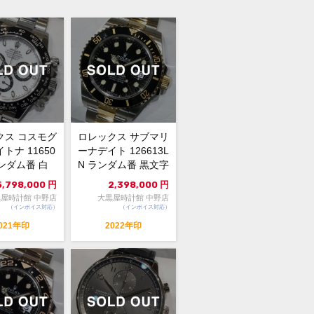
クス コスモグ
ロレックス サブマリ
トナ 11650
ーナデイト 126613L
ランダム番 白
N ランダム番 黒文字
未使用品...
盤 自動巻 中...
5,798,000
円
2,398,000
円
屋時計館 中野店
大黒屋時計館 中野店
（インボイス対応）
（インボイス対応）
021年印
2022年印