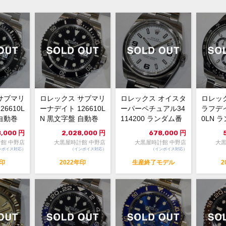
サブマリ
ロレックス サブマリ
ロレックス オイスタ
ロレッ
6610L
ーナデイト 126610L
ーパーペチュアル34
ラフデイ
自動巻
N 黒文字盤 自動巻
114200 ランダム番
0LN 
極美品 109...
白文字盤 中古...
文字盤 
8,000
円
2,028,000
円
678,000
円
館 中野店
大黒屋時計館 中野店
大黒屋時計館 中野店
大黒
ンボイス対応）
（インボイス対応）
（インボイス対応）
年印
2022年印
生産終了モデル
2