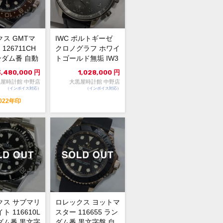
ス GMTマ
IWC ポルトギーゼ
 126711CH
クロノグラフ ホワイ
ンダム番 自動
トゴールド無垢 IW3
盤...
71431 グレー...
3,480,000
円
1,028,000
円
屋時計館 中野店
大黒屋時計館 中野店
（インボイス対応）
（インボイス対応）
022年印
クス サブマリ
ロレックス ヨットマ
ト 116610L
スター 116655 ラン
ダム番 黒文字
ダム番 黒文字盤 自