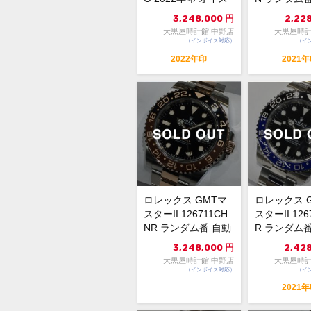
ター ラ...
盤 自動巻 中..
3,248,000
円
2,22
大黒屋時計館 中野店
大黒屋時計
（インボイス対応）
（イ
2022年印
2021
ロレックス GMTマ
ロレックス 
スターII 126711CH
スターII 126
NR ランダム番 自動
R ランダム
巻 黒文字盤...
盤 自動巻...
3,248,000
円
2,42
大黒屋時計館 中野店
大黒屋時計
（インボイス対応）
（イ
2021