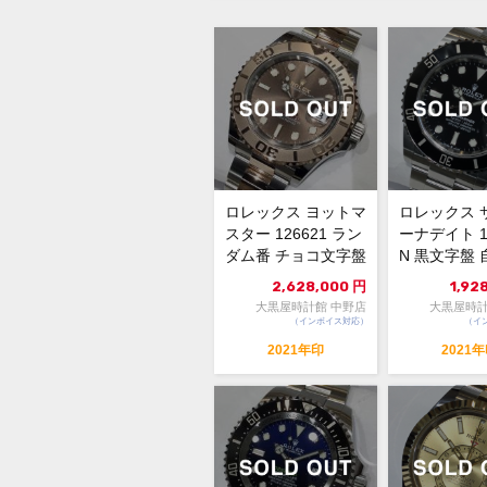
ロレックス ヨットマ
ロレックス 
スター 126621 ラン
ーナデイト 12
ダム番 チョコ文字盤
N 黒文字盤 
自動巻 極美品...
中古AB 10...
2,628,000
円
1,92
大黒屋時計館 中野店
大黒屋時計
（インボイス対応）
（イ
2021年印
2021