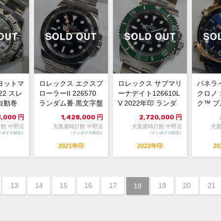
ヨットマ
ロレックス エクスプ
ロレックス サブマリ
パネラ
22 スレ
ローラーII 226570
ーナデイト126610L
クロノ
自動巻
ランダム番 黒文字盤
V 2022年印 ランダ
ク™ ブ
..
自動巻 極美...
ム番 黒文字盤...
AM0111
8,000
円
1,428,000
円
2,720,000
円
館 中野店
大黒屋時計館 中野店
大黒屋時計館 中野店
大黒
ンボイス対応）
（インボイス対応）
（インボイス対応）
2021年印
2022年印
2
13
14
15
16
17
19
20
21
18