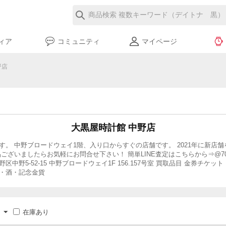
ィア
コミュニティ
マイページ
野店
大黒屋時計館 中野店
。 中野ブロードウェイ1階、入り口からすぐの店舗です。 2021年に新店舗
ましたらお気軽にお問合せ下さい！ 簡単LINE査定はこちらから⇒@708gshrq 
1 東京都中野区中野5-52-15 中野ブロードウェイ1F 156.157号室 買取品目 
・酒・記念金貨
在庫あり