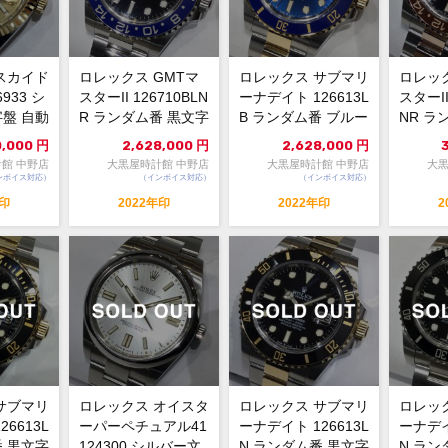
スカイド
ロレックス GMTマ
ロレックス サブマリ
ロレック
933 シ
スターII 126710BLN
ーナデイト 126613L
スターII
盤 自動
R ランダム番 黒文字
B ランダム番 ブルー
NR ラ
...
盤 自動巻...
文字盤 自動巻...
巻 黒文字
0,000
円
2,628,000
円
2,628,000
円
館 中野店
大黒屋時計館 中野店
大黒屋時計館 中野店
大黒
ンボイス対応）
（インボイス対応）
（インボイス対応）
年印
2022年印
2022年印
2
サブマリ
ロレックス オイスタ
ロレックス サブマリ
ロレッ
6613L
ーパーペチュアル41
ーナデイト 126613L
ーナデイ
番 黒文字
124300 シルバー文
N ランダム番 黒文字
N ラン