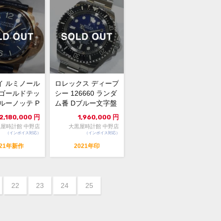
イ ルミノール
ロレックス ディープ
 ゴールドテッ
シー 126660 ランダ
ルーノッテ P
ム番 Dブルー文字盤
1 ゴ...
自動巻 中古A...
2,180,000
円
1,960,000
円
屋時計館 中野店
大黒屋時計館 中野店
（インボイス対応）
（インボイス対応）
021年新作
2021年印
22
23
24
25