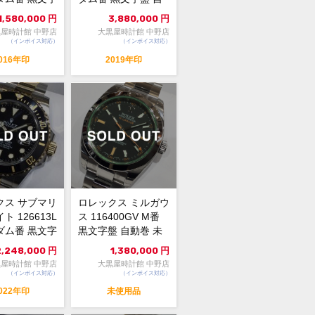
B...
動巻 中古AB ...
1,580,000
円
3,880,000
円
屋時計館 中野店
大黒屋時計館 中野店
（インボイス対応）
（インボイス対応）
016年印
2019年印
クス サブマリ
ロレックス ミルガウ
ト 126613L
ス 116400GV M番
ダム番 黒文字
黒文字盤 自動巻 未
 未...
使用品 109...
2,248,000
円
1,380,000
円
屋時計館 中野店
大黒屋時計館 中野店
（インボイス対応）
（インボイス対応）
022年印
未使用品