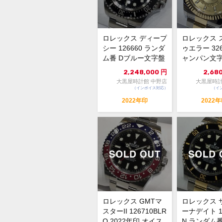
ロレックス ディープ
ロレックス 
シー 126660 ランダ
ゥエラー 326
ム番 Dブルー文字盤
ャンパン文字
自動巻 中古A...
巻 ランダム番 
2,248,000
円
2,68
大黒屋時計館 中野店
大黒屋時計
（インボイス対応）
（イ
2022年印
2022
ロレックス GMTマ
ロレックス 
スターII 126710BLR
ーナデイト 12
O 2022年印 オイス
N ランダム