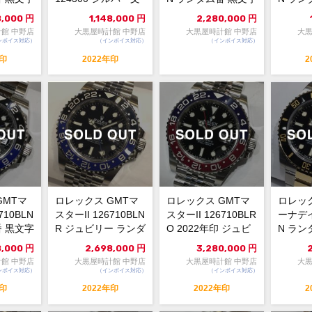
.
字盤 ランダム番...
盤 自動巻 未...
盤 中古A
8,000
円
1,148,000
円
2,280,000
円
館 中野店
大黒屋時計館 中野店
大黒屋時計館 中野店
大黒
ンボイス対応）
（インボイス対応）
（インボイス対応）
年印
2022年印
2
GMTマ
ロレックス GMTマ
ロレックス GMTマ
ロレッ
710BLN
スターII 126710BLN
スターII 126710BLR
ーナデイ
番 黒文字
R ジュビリー ランダ
O 2022年印 ジュビ
N ラン
ム番 黒文...
リー ラ...
盤 自動巻
8,000
円
2,698,000
円
3,280,000
円
館 中野店
大黒屋時計館 中野店
大黒屋時計館 中野店
大黒
ンボイス対応）
（インボイス対応）
（インボイス対応）
年印
2022年印
2022年印
2