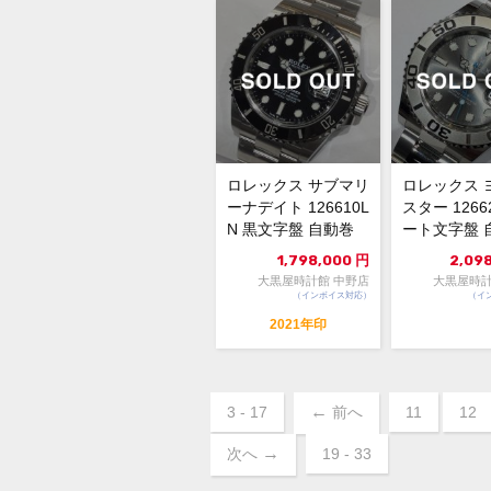
ロレックス サブマリ
ロレックス 
ーナデイト 126610L
スター 1266
N 黒文字盤 自動巻
ート文字盤 
中古AB 10...
未使用品 109.
1,798,000
円
2,09
大黒屋時計館 中野店
大黒屋時計
（インボイス対応）
（イ
2021年印
←
3 - 17
前へ
11
12
→
次へ
19 - 33