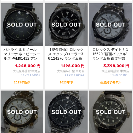
パネライ ルミノール
【現金特価】ロレック
ロレックス デイトナ 1
マリーナ ネイビーシー
ス エクスプローラー3
16520 ”鏡面バックル”
ルズ PAM01412 アン
6 124270 ランダム番
ランダム番 白文字盤
スラサイト...
黒文字盤 ...
自動巻...
1,248,000
円
1,198,000
円
3,398,000
円
大黒屋時計館 中野店
大黒屋時計館 中野店
大黒屋時計館 中野店
（インボイス対応）
（インボイス対応）
（インボイス対応）
2023年新作
2023年印
生産終了モデル