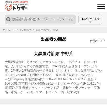
BRANDから探す
ホーム
/
すべての出品者
/
大黒屋時計館 中野店
出品者の商品
件数: 1027
大黒屋時計館 中野店
大黒屋時計館中野店の公式アカウントです。 中野ブロードウェイ1
階、入り口からすぐの店舗です。 2021年に新店舗をオープンし1号
店、2号店と2店舗隣合わせで営業しております！ 気になる商品ござい
ましたらお気軽にお問合せ下さい！ 簡単LINE査定はこちらから
⇒@708gshrq 店頭営業時間11:00～20:00 Tel 03-5318-5250 住所 〒
164-0001 東京都中野区中野5-52-15 中野ブロードウェイ1F 156.157号
室 買取品目 金券チケット・ブランド品・腕時計・金プラチナ・宝飾
品・家電・ゲーム機・スマートフォン・酒・記念金貨