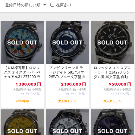
登録日時の新しい順
在庫あり
【ＵＭ様専用】ロレッ
ブレゲ マリーンⅡ ラ
ロレックス エクスプロ
クス オイスターパーペ
ージデイト 5817ST/Y
ーラーⅠ 214270 ラン
チュアル31 277200 ラ
2/SV0 ブルー文字盤 自
ダム番 黒文字盤 自動
ンダム番 ...
動巻...
巻 116...
1,380,000
円
2,180,000
円
958,000
円
大黒屋時計館 中野店
大黒屋時計館 中野店
大黒屋時計館 中野店
（インボイス対応）
（インボイス対応）
（インボイス対応）
2024年印
大人気モデル
大人気モデル