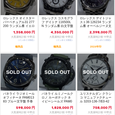
ロレックス オイスター
ロレックス コスモグラ
ロレックス デイトジャ
パーペチュアル31 277
フ デイトナ 116500L
スト36 126234 ランダ
200 ランダム番 イエロ
N ランダム番 白文字盤
ム番 オーベルジーヌ文
ー文字盤...
自動巻...
字盤 自...
1,358,000
円
4,350,000
円
2,398,000
円
大黒屋時計館 中野店
大黒屋時計館 中野店
大黒屋時計館 中野店
（インボイス対応）
（インボイス対応）
（インボイス対応）
極美品
極美品
2024年印
パネライ ラジオミール
パネライ ルミノールク
ユリスナルダン クラシ
オフィチーネ PAM013
ロノ カーボテック ネ
コ マニュファクチュー
83 ブルー文字盤 手巻
イビーシールズ PAM0
ル 3203-136-7/E0-42
き 未使...
1419 シェ...
...
598,000
円
1,828,000
円
758,000
円
大黒屋時計館 中野店
大黒屋時計館 中野店
大黒屋時計館 中野店