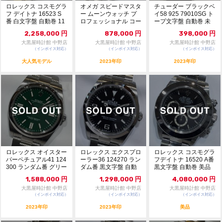
ロレックス コスモグラ
オメガ スピードマスタ
チューダー ブラックベ
フ デイトナ 16523 S
ー ムーンウォッチ プ
イ58 925 79010SG ト
番 白文字盤 自動巻 11
ロフェッショナル コー
ープ文字盤 自動巻 未
434926
アクシャルマスタ...
使用...
2,258,000
円
878,000
円
398,000
円
大黒屋時計館 中野店
大黒屋時計館 中野店
大黒屋時計館 中野店
（インボイス対応）
（インボイス対応）
（インボイス対応）
大人気モデル
2023年印
2023年印
ロレックス オイスター
ロレックス エクスプロ
ロレックス コスモグラ
パーペチュアル41 124
ーラー36 124270 ラン
フデイトナ 16520 A番
300 ランダム番 グリー
ダム番 黒文字盤 自動
黒文字盤 自動巻 美品
ン文字盤...
巻 未使...
114...
1,588,000
円
1,298,000
円
4,080,000
円
大黒屋時計館 中野店
大黒屋時計館 中野店
大黒屋時計館 中野店
（インボイス対応）
（インボイス対応）
（インボイス対応）
2023年印
2023年印
美品