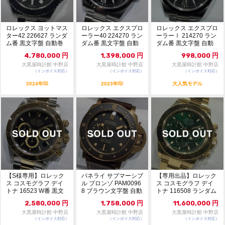
ロレックス ヨットマス
ロレックス エクスプロ
ロレックス エクスプロ
ター42 226627 ランダ
ーラー40 224270 ラン
ーラーⅠ 214270 ラン
ム番 黒文字盤 自動巻
ダム番 黒文字盤 自動
ダム番 黒文字盤 自動
未使用...
巻 11...
巻 115...
4,780,000
円
1,398,000
円
998,000
円
大黒屋時計館 中野店
大黒屋時計館 中野店
大黒屋時計館 中野店
（インボイス対応）
（インボイス対応）
（インボイス対応）
2024年印
2023年印
大人気モデル
【S様専用】ロレック
パネライ サブマーシブ
【専用出品】ロレック
ス コスモグラフ デイ
ル ブロンゾ PAM0096
ス コスモグラフ デイ
トナ 16523 W番 黒文
8 ブラウン文字盤 自動
トナ 116508 ランダム
字盤 自動巻...
巻 11...
番 グリーン...
2,580,000
円
1,758,000
円
11,600,000
円
大黒屋時計館 中野店
大黒屋時計館 中野店
大黒屋時計館 中野店
（インボイス対応）
（インボイス対応）
（インボイス対応）