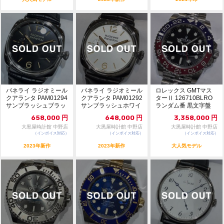
パネライ ラジオミール
パネライ ラジオミール
ロレックス GMTマス
クアランタ PAM01294
クアランタ PAM01292
ターⅡ 126710BLRO
サンブラッシュブラッ
サンブラッシュホワイ
ランダム番 黒文字盤
ク文字盤...
ト文字盤...
自動巻 ...
658,000
円
648,000
円
3,358,000
円
大黒屋時計館 中野店
大黒屋時計館 中野店
大黒屋時計館 中野店
（インボイス対応）
（インボイス対応）
（インボイス対応）
2023年新作
2023年新作
大人気モデル