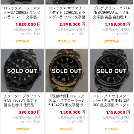
ロレックス ヨットマス
ロレックス サブマリー
ブレゲ クラシック 714
ター37 268622 ランダ
ナデイト 126613LB ラ
7BB/29/9WU エナメル
ム番 スレート文字盤
ンダム番 ブルー文字盤
文字盤 美品 自動巻 1
自動巻 ...
自動巻...
1...
1,828,000
円
2,398,000
円
1,758,000
円
大黒屋時計館 中野店
大黒屋時計館 中野店
大黒屋時計館 中野店
（インボイス対応）
（インボイス対応）
（インボイス対応）
2023年印
大人気モデル
おすすめ品
チューダー ブラックベ
【現金特価】ロレック
ロレックス オイスター
イ58 79030N 黒文字
ス エクスプローラー3
パーペチュアル41 124
盤 自動巻 未使用品 11
6 124273 黒文字盤 ラ
300 黒文字盤 ランダム
44...
ンダム番 ...
番 自動...
398,000
円
1,508,000
円
1,158,000
円
大黒屋時計館 中野店
大黒屋時計館 中野店
大黒屋時計館 中野店
（インボイス対応）
（インボイス対応）
（インボイス対応）
2023年印
2023年印
2023年印