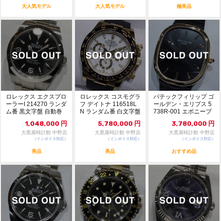
大人気モデル
大人気モデル
極美品
ロレックス エクスプロ
ロレックス コスモグラ
パテックフィリップ ゴ
ーラーI 214270 ランダ
フ デイトナ 116518L
ールデン・エリプス 5
ム番 黒文字盤 自動巻
N ランダム番 白文字盤
738R-001 エボニーブ
美品 ...
自動巻...
ラック文字...
1,048,000
円
5,780,000
円
3,780,000
円
大黒屋時計館 中野店
大黒屋時計館 中野店
大黒屋時計館 中野店
（インボイス対応）
（インボイス対応）
（インボイス対応）
美品
美品
おすすめ品