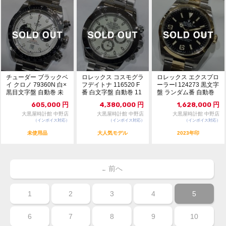
チューダー ブラックベ
ロレックス コスモグラ
ロレックス エクスプロ
イ クロノ 79360N 白×
フデイトナ 116520 F
ーラーI 124273 黒文字
黒目文字盤 自動巻 未
番 白文字盤 自動巻 11
盤 ランダム番 自動巻
使用品 ...
383901
美品 ...
605,000
円
4,380,000
円
1,628,000
円
大黒屋時計館 中野店
大黒屋時計館 中野店
大黒屋時計館 中野店
（インボイス対応）
（インボイス対応）
（インボイス対応）
未使用品
大人気モデル
2023年印
前へ
←
1
2
3
4
5
6
7
8
9
10