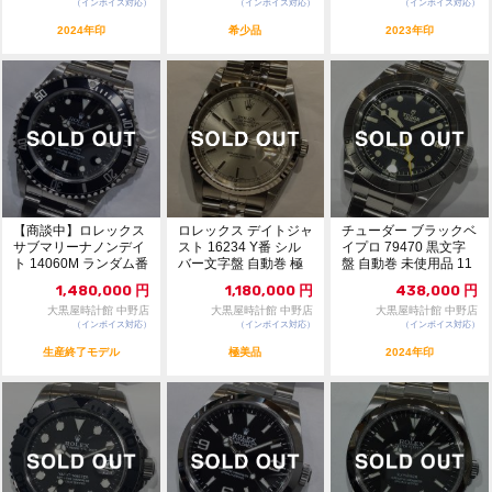
（インボイス対応）
（インボイス対応）
（インボイス対応）
2024年印
希少品
2023年印
【商談中】ロレックス
ロレックス デイトジャ
チューダー ブラックベ
サブマリーナノンデイ
スト 16234 Y番 シル
イプロ 79470 黒文字
ト 14060M ランダム番
バー文字盤 自動巻 極
盤 自動巻 未使用品 11
黒文字盤 ...
美品 81...
602756
1,480,000
円
1,180,000
円
438,000
円
大黒屋時計館 中野店
大黒屋時計館 中野店
大黒屋時計館 中野店
（インボイス対応）
（インボイス対応）
（インボイス対応）
生産終了モデル
極美品
2024年印