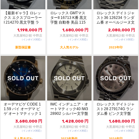
【最新ギャラ】ロレッ
ロレックス GMTマス
ロレックス デイトジャ
クス エクスプローラー
ターII 16713 K番 黒文
スト36 126234 ランダ
I 214270 黒文字盤 ラ
字盤 自動巻 美品 115
ム番 オーベルジーヌ文
ンダム番 ...
1...
字盤 自...
1,198,000
円
1,680,000
円
2,080,000
円
大黒屋時計館 中野店
大黒屋時計館 中野店
大黒屋時計館 中野店
（インボイス対応）
（インボイス対応）
（インボイス対応）
新型保証書
大人気モデル
2023年印
オーデマピゲ CODE 1
IWC インヂュニア・オ
ロレックス デイトジャ
1.59 バイ オーデマ ピ
ートマティック40 IW3
スト28 279174G ラン
ゲ オートマティック 1
28902 シルバー文字盤
ダム番 ピンク文字盤
52...
自動...
自動巻 ...
3,680,000
円
1,428,000
円
1,680,000
円
大黒屋時計館 中野店
大黒屋時計館 中野店
大黒屋時計館 中野店
（インボイス対応）
（インボイス対応）
（インボイス対応）
大人気モデル
2023年新作
2024年印