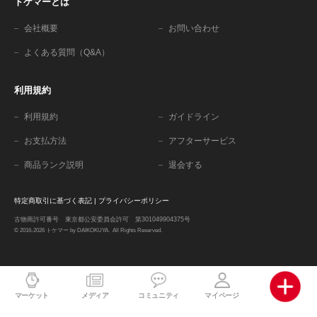
トケマーとは
会社概要
お問い合わせ
よくある質問（Q&A）
利用規約
利用規約
ガイドライン
お支払方法
アフターサービス
商品ランク説明
退会する
特定商取引に基づく表記
|
プライバシーポリシー
古物商許可番号 東京都公安委員会許可 第301049904375号
© 2016-2026 トケマー by DAIKOKUYA. All Rights Reserved.
マーケット
メディア
コミュニティ
マイページ