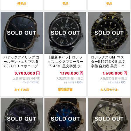
極美品
美品
美品
パテックフィリップ ゴ
【最新ギャラ】ロレッ
ロレックス GMTマス
ールデン・エリプス 5
クス エクスプローラー
ターII 16713 K番 黒文
738R-001 エボニーブ
I 214270 黒文字盤 ラ
字盤 自動巻 美品 115
ラック文字...
ンダム番 ...
1...
3,780,000
円
1,198,000
円
1,680,000
円
大黒屋時計館 中野店
大黒屋時計館 中野店
大黒屋時計館 中野店
（インボイス対応）
（インボイス対応）
（インボイス対応）
おすすめ品
新型保証書
大人気モデル