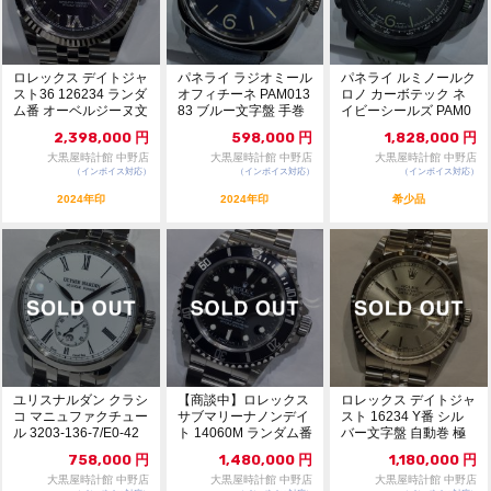
ロレックス デイトジャ
パネライ ラジオミール
パネライ ルミノールク
スト36 126234 ランダ
オフィチーネ PAM013
ロノ カーボテック ネ
ム番 オーベルジーヌ文
83 ブルー文字盤 手巻
イビーシールズ PAM0
字盤 自...
き 未使...
1419 シェ...
2,398,000
円
598,000
円
1,828,000
円
大黒屋時計館 中野店
大黒屋時計館 中野店
大黒屋時計館 中野店
（インボイス対応）
（インボイス対応）
（インボイス対応）
2024年印
2024年印
希少品
ユリスナルダン クラシ
【商談中】ロレックス
ロレックス デイトジャ
コ マニュファクチュー
サブマリーナノンデイ
スト 16234 Y番 シル
ル 3203-136-7/E0-42
ト 14060M ランダム番
バー文字盤 自動巻 極
...
黒文字盤 ...
美品 81...
758,000
円
1,480,000
円
1,180,000
円
大黒屋時計館 中野店
大黒屋時計館 中野店
大黒屋時計館 中野店