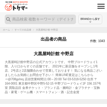
BRANDから探す
ホーム
/
すべての出品者
/
大黒屋時計館 中野店
出品者の商品
件数: 1043
大黒屋時計館 中野店
大黒屋時計館中野店の公式アカウントです。 中野ブロードウェイ1
階、入り口からすぐの店舗です。 2021年に新店舗をオープンし1号
店、2号店と2店舗隣合わせで営業しております！ 気になる商品ござい
ましたらお気軽にお問合せ下さい！ 簡単LINE査定はこちらから
⇒@708gshrq 店頭営業時間11:00～20:00 Tel 03-5318-5250 住所 〒
164-0001 東京都中野区中野5-52-15 中野ブロードウェイ1F 156.157号
室 買取品目 金券チケット・ブランド品・腕時計・金プラチナ・宝飾
品・家電・ゲーム機・スマートフォン・酒・記念金貨