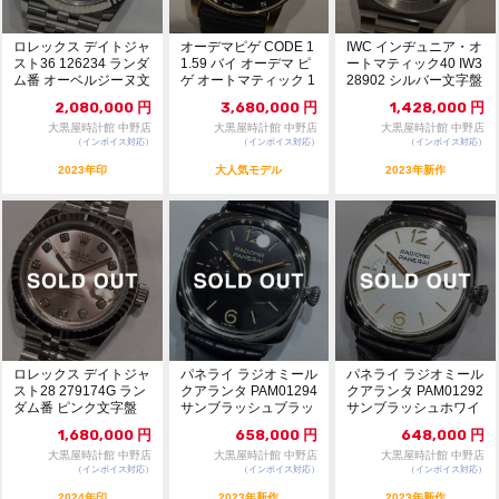
ロレックス デイトジャ
オーデマピゲ CODE 1
IWC インヂュニア・オ
スト36 126234 ランダ
1.59 バイ オーデマ ピ
ートマティック40 IW3
ム番 オーベルジーヌ文
ゲ オートマティック 1
28902 シルバー文字盤
字盤 自...
52...
自動...
2,080,000
円
3,680,000
円
1,428,000
円
大黒屋時計館 中野店
大黒屋時計館 中野店
大黒屋時計館 中野店
（インボイス対応）
（インボイス対応）
（インボイス対応）
2023年印
大人気モデル
2023年新作
ロレックス デイトジャ
パネライ ラジオミール
パネライ ラジオミール
スト28 279174G ラン
クアランタ PAM01294
クアランタ PAM01292
ダム番 ピンク文字盤
サンブラッシュブラッ
サンブラッシュホワイ
自動巻 ...
ク文字盤...
ト文字盤...
1,680,000
円
658,000
円
648,000
円
大黒屋時計館 中野店
大黒屋時計館 中野店
大黒屋時計館 中野店
（インボイス対応）
（インボイス対応）
（インボイス対応）
2024年印
2023年新作
2023年新作