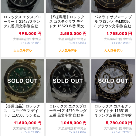
ロレックス エクスプロ
【S様専用】ロレック
パネライ サブマーシブ
ーラーⅠ 214270 ラン
ス コスモグラフ デイ
ル ブロンゾ PAM0096
ダム番 黒文字盤 自動
トナ 16523 W番 黒文
8 ブラウン文字盤 自動
巻 115...
字盤 自動巻...
巻 11...
998,000
円
2,580,000
円
1,758,000
円
大黒屋時計館 中野店
大黒屋時計館 中野店
大黒屋時計館 中野店
（インボイス対応）
（インボイス対応）
（インボイス対応）
大人気モデル
大人気モデル
大人気モデル
【専用出品】ロレック
ロレックス エクスプロ
ロレックス コスモグラ
ス コスモグラフ デイ
ーラーI 214270 ランダ
フ デイトナ 116518L
トナ 116508 ランダム
ム番 黒文字盤 自動巻
N ランダム番 白文字盤
番 グリーン...
美品 ...
自動巻...
11,600,000
円
1,048,000
円
5,780,000
円
大黒屋時計館 中野店
大黒屋時計館 中野店
大黒屋時計館 中野店
（インボイス対応）
（インボイス対応）
（インボイス対応）