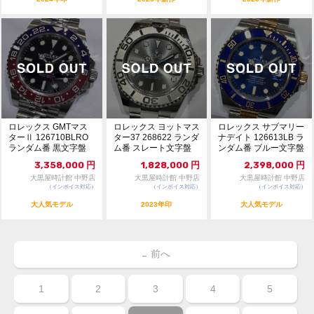
ロレックス GMTマス
ロレックス ヨットマス
ロレックス サブマリー
ターⅡ 126710BLRO
ター37 268622 ランダ
ナデイト 126613LB ラ
ランダム番 黒文字盤
ム番 スレート文字盤
ンダム番 ブルー文字盤
自動巻 ...
自動巻 ...
自動巻...
3,358,000
円
1,828,000
円
2,398,000
円
大黒屋時計館 中野店
大黒屋時計館 中野店
大黒屋時計館 中野店
（インボイス対応）
（インボイス対応）
（インボイス対応）
大人気モデル
2023年印
大人気モデル
前へ
←
1
2
3
4
5