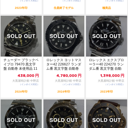
（インボイス対応）
（インボイス対応）
（インボイス対応）
2023年印
生産終了モデル
極美品
チューダー ブラックベ
ロレックス ヨットマス
ロレックス エクスプロ
イプロ 79470 黒文字
ター42 226627 ランダ
ーラー40 224270 ラン
盤 自動巻 未使用品 11
ム番 黒文字盤 自動巻
ダム番 黒文字盤 自動
602756
未使用...
巻 11...
438,000
円
4,780,000
円
1,398,000
円
大黒屋時計館 中野店
大黒屋時計館 中野店
大黒屋時計館 中野店
（インボイス対応）
（インボイス対応）
（インボイス対応）
2024年印
2024年印
2023年印