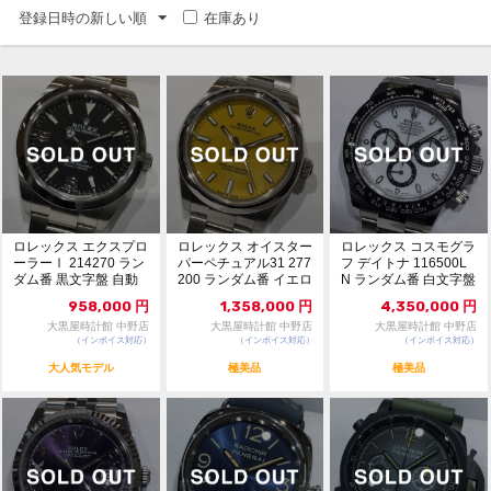
登録日時の新しい順
在庫あり
ロレックス エクスプロ
ロレックス オイスター
ロレックス コスモグラ
ーラーⅠ 214270 ラン
パーペチュアル31 277
フ デイトナ 116500L
ダム番 黒文字盤 自動
200 ランダム番 イエロ
N ランダム番 白文字盤
巻 116...
ー文字盤...
自動巻...
958,000
円
1,358,000
円
4,350,000
円
大黒屋時計館 中野店
大黒屋時計館 中野店
大黒屋時計館 中野店
（インボイス対応）
（インボイス対応）
（インボイス対応）
大人気モデル
極美品
極美品