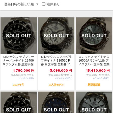
登録日時の新しい順
在庫あり
ロレックス サブマリー
ロレックス コスモグラ
ロレックス デイトナ 1
ナーノンデイト 12406
フデイトナ 116520 F
16506A ランダム番 ア
0 ランダム番 黒文字盤
番 白文字盤 自動巻 11
イスブルー文字盤 自動
自動巻 ...
794685
巻 美品...
1,780,000
円
3,098,000
円
15,480,000
円
大黒屋時計館 中野店
大黒屋時計館 中野店
大黒屋時計館 中野店
（インボイス対応）
（インボイス対応）
（インボイス対応）
2024年印
大人気モデル
新型保証書