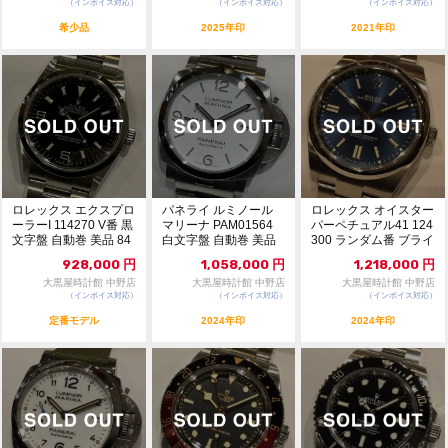
（インボイス対応）
（インボイス対応）
（インボイス対応）
希少品
2025年印
2021年印
ロレックス エクスプロ
パネライ ルミノール
ロレックス オイスター
ーラーI 114270 V番 黒
マリーナ PAM01564
パーペチュアル41 124
文字盤 自動巻 美品 84
白文字盤 自動巻 美品
300 ランダム番 ブライ
9...
1175...
トブルー...
928,000
円
1,058,000
円
1,218,000
円
大黒屋時計館 中野店
大黒屋時計館 中野店
大黒屋時計館 中野店
（インボイス対応）
（インボイス対応）
（インボイス対応）
定番モデル
2024年印
2024年印