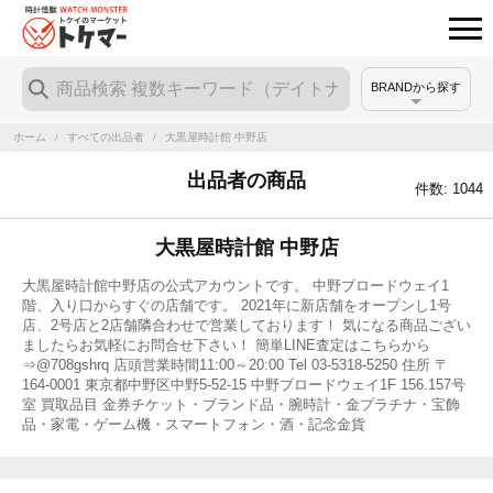
BRANDから探す
ホーム
/
すべての出品者
/
大黒屋時計館 中野店
出品者の商品
件数: 1044
大黒屋時計館 中野店
大黒屋時計館中野店の公式アカウントです。 中野ブロードウェイ1
階、入り口からすぐの店舗です。 2021年に新店舗をオープンし1号
店、2号店と2店舗隣合わせで営業しております！ 気になる商品ござい
ましたらお気軽にお問合せ下さい！ 簡単LINE査定はこちらから
⇒@708gshrq 店頭営業時間11:00～20:00 Tel 03-5318-5250 住所 〒
164-0001 東京都中野区中野5-52-15 中野ブロードウェイ1F 156.157号
室 買取品目 金券チケット・ブランド品・腕時計・金プラチナ・宝飾
品・家電・ゲーム機・スマートフォン・酒・記念金貨