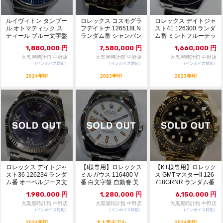
ルイヴィトン タンブー
ロレックス コスモグラ
ロレックス デイトジャ
ル オトマティック ス
フデイトナ 126518LN
スト41 126300 ランダ
ティール ブルー文字盤
ランダム番 シャンパン
ム番 ミントフルーテッ
W1ST20 ...
＆黒目文...
ド文字盤...
1,880,000
円
7,580,000
円
1,660,000
円
大黒屋時計館 中野店
大黒屋時計館 中野店
大黒屋時計館 中野店
（インボイス対応）
（インボイス対応）
（インボイス対応）
2024年印
2023年印
2023年印
ロレックス デイトジャ
【I様専用】ロレックス
【KT様専用】ロレック
スト36 126234 ランダ
ミルガウス 116400 V
ス GMTマスターII 126
ム番 オーベルジーヌ文
番 白文字盤 自動巻 美
718GRNR ランダム番
字盤 自...
品 1...
黒...
1,980,000
円
1,280,000
円
6,150,000
円
大黒屋時計館 中野店
大黒屋時計館 中野店
大黒屋時計館 中野店
（インボイス対応）
（インボイス対応）
（インボイス対応）
2024年印
大人気モデル
2024年印