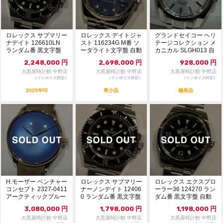
ロレックス サブマリー
ロレックス デイトジャ
グランドセイコー ヘリ
ナデイト 126610LN
スト 116234G M番 ソ
テージコレクション メ
ランダム番 黒文字盤
ーダライト文字盤 自動
カニカル SLGH013 自
自動巻 未...
巻 11...
動巻 ブル...
2,248,000
円
2,698,000
円
928,000
円
大黒屋時計館 中野店
大黒屋時計館 中野店
大黒屋時計館 中野店
（インボイス対応）
（インボイス対応）
（インボイス対応）
2025年印
希少品
極美品
H.モーザー ベンチャー
ロレックス サブマリー
ロレックス エクスプロ
コンセプト 2327-0411
ナーノンデイト 12406
ーラー36 124270 ラン
アークティックブルー
0 ランダム番 黒文字盤
ダム番 黒文字盤 自動
文字...
自動巻 ...
巻 美品...
3,080,000
円
1,798,000
円
1,198,000
円
大黒屋時計館 中野店
大黒屋時計館 中野店
大黒屋時計館 中野店