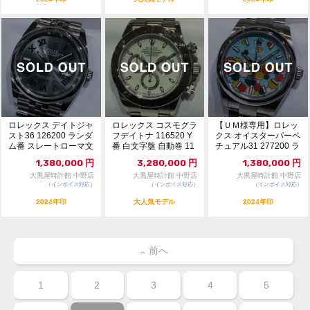
ロレックス デイトジャ
ロレックス コスモグラ
【ＵＭ様専用】ロレッ
スト36 126200 ランダ
フデイトナ 116520 Y
クス オイスターパーペ
ム番 スレートローマ文
番 白文字盤 自動巻 11
チュアル31 277200 ラ
字盤 自...
652650
ンダム番 ...
1,380,000
円
3,280,000
円
1,380,000
円
大黒屋時計館 中野店
大黒屋時計館 中野店
大黒屋時計館 中野店
（インボイス対応）
（インボイス対応）
（インボイス対応）
2024年印
大人気モデル
2024年印
前へ
←
1
2
3
4
5