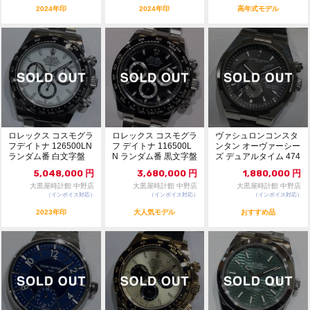
2024年印
2024年印
高年式モデル
ロレックス コスモグラ
ロレックス コスモグラ
ヴァシュロンコンスタ
フデイトナ 126500LN
フ デイトナ 116500L
ンタン オーヴァーシー
ランダム番 白文字盤
N ランダム番 黒文字盤
ズ デュアルタイム 474
自動巻 ...
自動巻...
50/000W...
5,048,000
円
3,680,000
円
1,880,000
円
大黒屋時計館 中野店
大黒屋時計館 中野店
大黒屋時計館 中野店
（インボイス対応）
（インボイス対応）
（インボイス対応）
2023年印
大人気モデル
おすすめ品