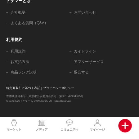
トケマーとは
会社概要
お問い合わせ
よくある質問（Q&A）
利用規約
利用規約
ガイドライン
お支払方法
アフターサービス
商品ランク説明
退会する
特定商取引に基づく表記
|
プライバシーポリシー
古物商許可番号 東京都公安委員会許可 第301049904375号
© 2016-2026 トケマー by DAIKOKUYA. All Rights Reserved.
マーケット
メディア
コミュニティ
マイページ