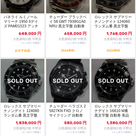
パネライ ルミノール
チューダー ブラックベ
ロレックス サブマリー
マリーナ 1950 3デイ
イ 58 GMT 7939G1A0
ナノンデイト 124060
ズ PAM01523 アッチ
NRU 黒文字盤 自動巻
ランダム番 黒文字盤
ャイオ...
...
自動巻 美...
648,000
円
658,000
円
1,768,000
円
大黒屋時計館 中野店
大黒屋時計館 中野店
大黒屋時計館 中野店
（インボイス対応）
（インボイス対応）
（インボイス対応）
おすすめ品
2024年印
2024年印
ロレックス サブマリー
チューダー ペラゴス 2
ロレックス サブマリー
ナノンデイト 124060
5827KN FXD クロノ
ナデイト 16610 M番
ランダム番 黒文字盤
サイクリング 自動巻
黒文字盤 自動巻 美品
自動巻 未...
未使用...
1170...
1,838,000
円
580,000
円
1,380,000
円
大黒屋時計館 中野店
大黒屋時計館 中野店
大黒屋時計館 中野店
（インボイス対応）
（インボイス対応）
（インボイス対応）