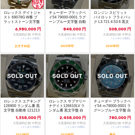
ロレックス デイトジャ
チューダー ブラックベ
ロンジン スピリット
スト 69078G W番 ブ
イ54 79000-0001 ラグ
パイロット フライバッ
ラットストーン文字盤
ーンブルー文字盤 自動
ク L3.721.4.53.6 黒文
自動巻 9...
巻 ...
字...
6,980,000
円
848,000
円
508,000
円
大黒屋時計館 中野店
大黒屋時計館 中野店
大黒屋時計館 中野店
（インボイス対応）
（インボイス対応）
（インボイス対応）
おすすめ品
2025年印
2026年印
ロレックス エアキング
ロレックス サブマリー
チューダー ブラックベ
126900 ランダム番 黒
ナデイト126610LV ラ
イ54 ｍ79000-0001 ラ
文字盤 自動巻 121213
ンダム番 黒文字盤 自
グーンブルー文字盤 自
72
動巻 極美...
動巻...
1,358,000
円
2,458,000
円
780,000
円
大黒屋時計館 中野店
大黒屋時計館 中野店
大黒屋時計館 中野店
（インボイス対応）
（インボイス対応）
（インボイス対応）
2023年印
2025年印
美品