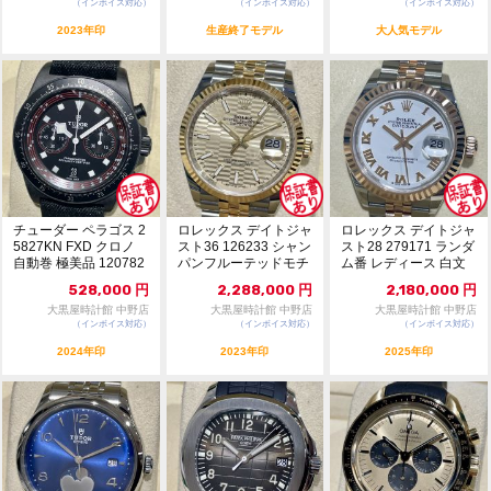
（インボイス対応）
（インボイス対応）
（インボイス対応）
2023年印
生産終了モデル
大人気モデル
チューダー ペラゴス 2
ロレックス デイトジャ
ロレックス デイトジャ
5827KN FXD クロノ
スト36 126233 シャン
スト28 279171 ランダ
自動巻 極美品 120782
パンフルーテッドモチ
ム番 レディース 白文
05
ーフ ラン...
字盤 自...
528,000
円
2,288,000
円
2,180,000
円
大黒屋時計館 中野店
大黒屋時計館 中野店
大黒屋時計館 中野店
（インボイス対応）
（インボイス対応）
（インボイス対応）
2024年印
2023年印
2025年印