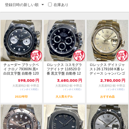
登録日時の新しい順
在庫あり
チューダー ブラックベ
ロレックス コスモグラ
ロレックス デイトジャ
イ クロノ 79360N 黒×
フデイトナ 116520 D
スト26 179168 K番 レ
白目文字盤 自動巻 120
番 黒文字盤 自動巻 12
ディース シャンパンゴ
97750
097754
ールド...
598,000
円
3,680,000
円
2,780,000
円
大黒屋時計館 中野店
大黒屋時計館 中野店
大黒屋時計館 中野店
（インボイス対応）
（インボイス対応）
（インボイス対応）
2022年印
大人気モデル
おすすめ品