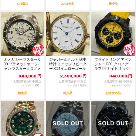
OH済み
2025年印
希少品
オメガ シーマスター 6
ジャガールクルト 懐中
ブライトリング アベン
00 プラネットオーシ
時計 ミニッツリピータ
ジャー B01 クロノグ
ャン マスタークロノメ
ー K14イエローゴール
ラフ44 ナイト ミッシ
ーター 215...
ド 白文字盤 ...
ョン イエロ...
848,000
円
2,380,000
円
848,000
円
大黒屋時計館 中野店
大黒屋時計館 中野店
大黒屋時計館 中野店
（インボイス対応）
（インボイス対応）
（インボイス対応）
極美品
希少品
おすすめ品