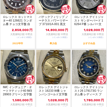
ロレックス ヨットマス
パテックフィリップ ノ
ロレックス デイトジャ
ター40 126621 ランダ
ーチラス パワーリザー
スト サンダーバード 1
ム番 チョコ文字盤 自
ブ 3710/1A-001 黒文
6264 P番 シルバー文
動巻 1...
字盤...
字盤 自動...
2,858,000
円
14,800,000
円
1,028,000
円
大黒屋時計館 中野店
大黒屋時計館 中野店
大黒屋時計館 中野店
（インボイス対応）
（インボイス対応）
（インボイス対応）
2022年印
希少品
おすすめ品
IWC インヂュニア・オ
ロレックス デイトジャ
ロレックス デイトジャ
ートマティック40 IW3
スト 16233 W番 シャ
スト26 179173G ラン
28903 グリーン文字盤
ンパンゴールド文字盤
ダム番 レディース ブ
自動...
自動巻 1...
ルーグラ...
1,580,000
円
1,028,000
円
1,780,000
円
大黒屋時計館 中野店
大黒屋時計館 中野店
大黒屋時計館 中野店