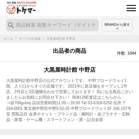
BRANDから探す
ホーム
/
すべての出品者
/
大黒屋時計館 中野店
出品者の商品
件数: 1044
大黒屋時計館 中野店
大黒屋時計館中野店の公式アカウントです。 中野ブロードウェイ1
階、入り口からすぐの店舗です。 2021年に新店舗をオープンし1号
店、2号店と2店舗隣合わせで営業しております！ 気になる商品ござい
ましたらお気軽にお問合せ下さい！ 簡単LINE査定はこちらから
⇒@708gshrq 店頭営業時間11:00～20:00 Tel 03-5318-5250 住所 〒
164-0001 東京都中野区中野5-52-15 中野ブロードウェイ1F 156.157号
室 買取品目 金券チケット・ブランド品・腕時計・金プラチナ・宝飾
品・家電・ゲーム機・スマートフォン・酒・記念金貨