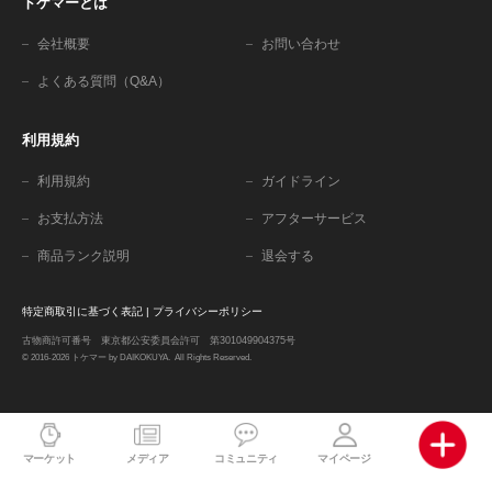
トケマーとは
会社概要
お問い合わせ
よくある質問（Q&A）
利用規約
利用規約
ガイドライン
お支払方法
アフターサービス
商品ランク説明
退会する
特定商取引に基づく表記
|
プライバシーポリシー
古物商許可番号 東京都公安委員会許可 第301049904375号
© 2016-2026 トケマー by DAIKOKUYA. All Rights Reserved.
マーケット
メディア
コミュニティ
マイページ