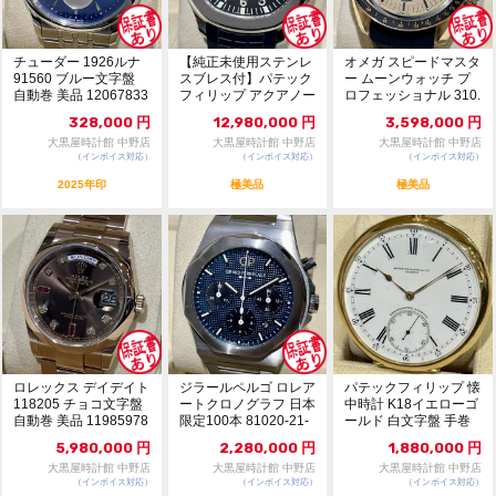
チューダー 1926ルナ
【純正未使用ステンレ
オメガ スピードマスタ
91560 ブルー文字盤
スブレス付】パテック
ー ムーンウォッチ プ
自動巻 美品 12067833
フィリップ アクアノー
ロフェッショナル 310.
ト 5167A-00...
62.42....
328,000
円
12,980,000
円
3,598,000
円
大黒屋時計館 中野店
大黒屋時計館 中野店
大黒屋時計館 中野店
（インボイス対応）
（インボイス対応）
（インボイス対応）
2025年印
極美品
極美品
ロレックス デイデイト
ジラールペルゴ ロレア
パテックフィリップ 懐
118205 チョコ文字盤
ートクロノグラフ 日本
中時計 K18イエローゴ
自動巻 美品 11985978
限定100本 81020-21-
ールド 白文字盤 手巻
331...
11812243
5,980,000
円
2,280,000
円
1,880,000
円
大黒屋時計館 中野店
大黒屋時計館 中野店
大黒屋時計館 中野店
（インボイス対応）
（インボイス対応）
（インボイス対応）