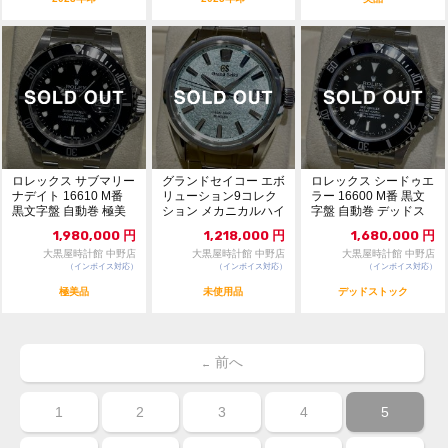
ロレックス サブマリー
グランドセイコー エボ
ロレックス シードゥエ
ナデイト 16610 M番
リューション9コレク
ラー 16600 M番 黒文
黒文字盤 自動巻 極美
ション メカニカルハイ
字盤 自動巻 デッドス
品 120...
ビート 厳美渓 世...
トック 1...
1,980,000
円
1,218,000
円
1,680,000
円
大黒屋時計館 中野店
大黒屋時計館 中野店
大黒屋時計館 中野店
（インボイス対応）
（インボイス対応）
（インボイス対応）
極美品
未使用品
デッドストック
前へ
←
1
2
3
4
5